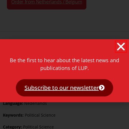
Order from Netherlands / Belgium
Format:
Hardback
Pages:
248
Be the first to hear about the latest news and
publications of LUP.
Illustrated:
Yes
ISBN Print:
9789087283421
Subscribe to our newsletter
Published:
13 December 2019
Language:
Nederlands
Keywords:
Political Science
Category:
Political Science