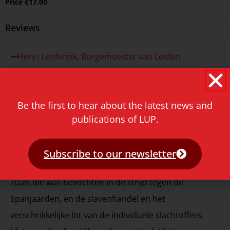
Price
€
17.00
Reviews
Henri Lenferink, Burgemeester van Leiden
“Hoewel Leiden geen hoofdrol speelde in de
geschiedenis van de slavernij, woonden ook hier
Be the first to hear about the latest news and
mensen die ervan profiteerden of die anderszins
publications of LUP.
betrokken waren. In die tijd was dat allemaal normaal.
Er werd ook nauwelijks over gediscussieerd. Niemand
Subscribe to our newsletter
die de verbinding legde tussen onze eigen vrijheid,
zoals die was bevochten in de strijd tegen de
Spanjaarden, en de slavenhandel en het
verschrikkelijke lot van de individuele slachtoffers.