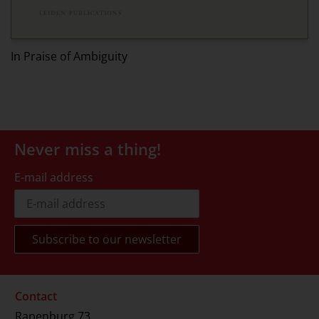
Ed
In Praise of Ambiguity
Never miss a thing!
E-mail address
Contact
Rapenburg 73