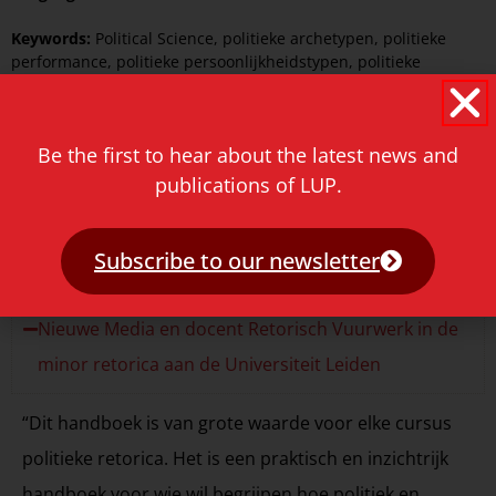
Keywords:
Political Science
,
politieke archetypen
,
politieke
performance
,
politieke persoonlijkheidstypen
,
politieke
stereotypen
,
Politieke stijl
,
populisme
Category:
Academic Research
,
Political Science
Be the first to hear about the latest news and
Price
€
17.99
publications of LUP.
Reviews
Subscribe to our newsletter
Prof. Dr. Jaap de Jong, Hoogleraar Journalistiek en
Nieuwe Media en docent Retorisch Vuurwerk in de
minor retorica aan de Universiteit Leiden
“Dit handboek is van grote waarde voor elke cursus
politieke retorica. Het is een praktisch en inzichtrijk
handboek voor wie wil begrijpen hoe politiek en