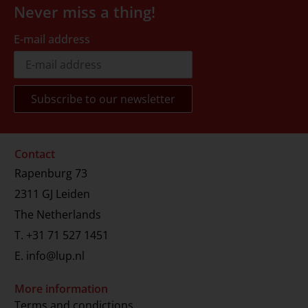
Never miss a thing!
E-mail address
Contact
Rapenburg 73
2311 GJ Leiden
The Netherlands
T.
+31 71 527 1451
E.
info@lup.nl
More information
Terms and condictions