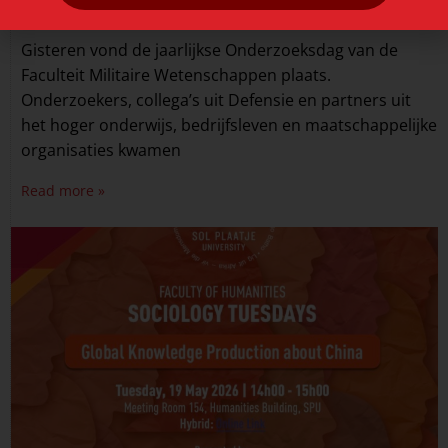
June 2, 2026
Gisteren vond de jaarlijkse Onderzoeksdag van de
Faculteit Militaire Wetenschappen plaats.
Onderzoekers, collega’s uit Defensie en partners uit
het hoger onderwijs, bedrijfsleven en maatschappelijke
organisaties kwamen
Read more »