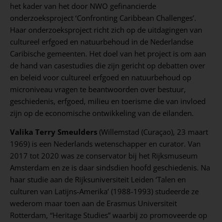
het kader van het door NWO gefinancierde
onderzoeksproject ‘Confronting Caribbean Challenges’.
Haar onderzoeksproject richt zich op de uitdagingen van
cultureel erfgoed en natuurbehoud in de Nederlandse
Caribische gemeenten. Het doel van het project is om aan
de hand van casestudies die zijn gericht op debatten over
en beleid voor cultureel erfgoed en natuurbehoud op
microniveau vragen te beantwoorden over bestuur,
geschiedenis, erfgoed, milieu en toerisme die van invloed
zijn op de economische ontwikkeling van de eilanden.
Valika Terry Smeulders
(Willemstad (Curaçao), 23 maart
1969) is een Nederlands wetenschapper en curator. Van
2017 tot 2020 was ze conservator bij het Rijksmuseum
Amsterdam en ze is daar sindsdien hoofd geschiedenis. Na
haar studie aan de Rijksuniversiteit Leiden ‘Talen en
culturen van Latijns-Amerika’ (1988-1993) studeerde ze
wederom maar toen aan de Erasmus Universiteit
Rotterdam, “Heritage Studies” waarbij zo promoveerde op