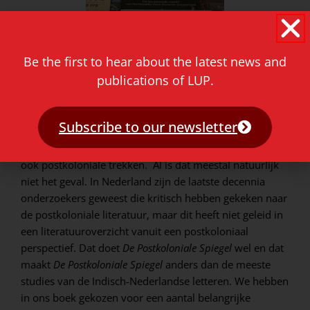
Be the first to hear about the latest news and
publications of LUP.
Subscribe to our newsletter
‘En wat blijkt sommige postkoloniale romans hebben
ook postkoloniale trekken. Al is dat meestal natuurlijk
niet het geval. In Nederland zijn de laatste decennia
onderzoekers geweest die kritisch hebben gekeken naar
de postkoloniale literatuur, maar dit heeft niet geleid in
een literatuuroverzicht vanuit een postkoloniaal
perspectief. Dat doet
De Postkoloniale Spiegel
wel en dat
maakt
De Postkoloniale Spiegel
anders dan de meeste
studies van de Indisch-Nederlandse letteren. We hebben
in ons boek gekozen voor een aantal belangrijke