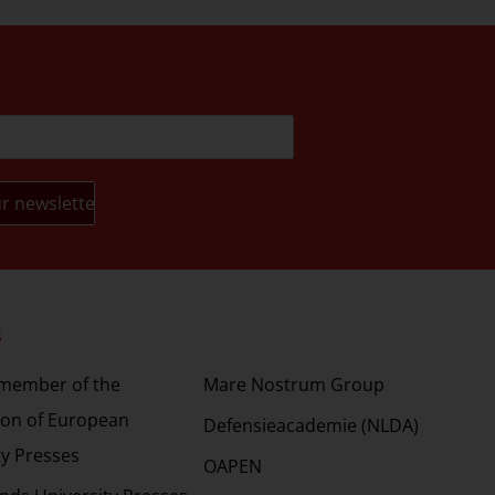
s
Partners
 member of the
Mare Nostrum Group
ion of European
Defensieacademie (NLDA)
ty Presses
OAPEN