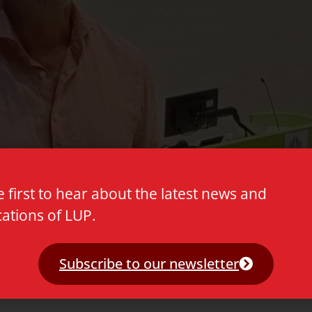
e first to hear about the latest news and
cations of LUP.
stimulerende presentatie van de auteur Prof. Dr. Jori
 computationele zelfredzaamheid, stelt de vraag (en
Subscribe to our newsletter
voortgaande digitalisering? Leiden Univerity Press is