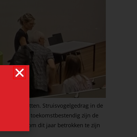
s van Eijnatten. Struisvogelgedrag in de
 meer): Hoe toekomstbestendig zijn de
 verheugd om dit jaar betrokken te zijn