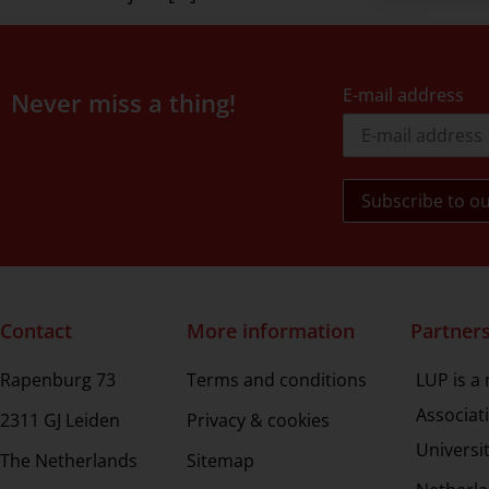
E-mail address
Never miss a thing!
Contact
More information
Partner
Rapenburg 73
Terms and conditions
LUP is a
Associat
2311 GJ Leiden
Privacy & cookies
Universi
The Netherlands
Sitemap