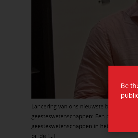
Be th
publi
Lancering van ons nieuwste boek met een 
geesteswetenschappen: Een pleidooi voor
geesteswetenschappen in het licht van de 
bij de […]