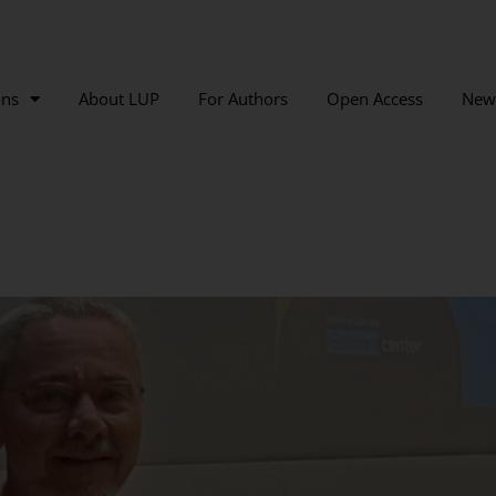
ons
About LUP
For Authors
Open Access
New