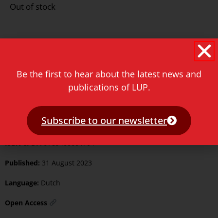
Out of stock
Format:
Paperback
Be the first to hear about the latest news and
publications of LUP.
Pages:
290
Illustrated:
Colour
Subscribe to our newsletter
ISBN Print:
9789087284299
ISBN ePDF:
9789400604704
Published:
31 August 2023
Language:
Dutch
Open Access