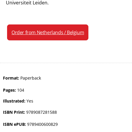
Universiteit Leiden.
Order from Netherlands / Belgium
Format:
Paperback
Pages:
104
Illustrated:
Yes
ISBN Print:
9789087281588
ISBN ePUB:
9789400600829