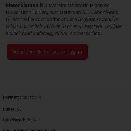
Pieter Slaman
is universiteitshistoricus aan de
Universiteit Leiden, met steun van A.E. Cohenfonds.
Hij schreef eerder onder andere
De glazen toren. De
Leidse universiteit 1970-2020
en
In de regel vrij. 100 jaar
politiek rond onderwijs, cultuur en wetenschap
.
Order from Netherlands / Belgium
Format:
Paperback
Pages:
60
Illustrated:
Colour
ISBN Print:
9789087284305