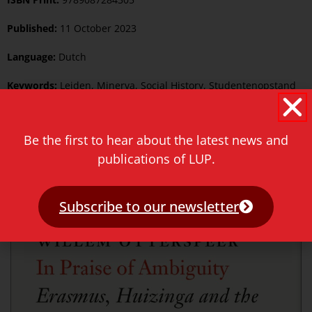
Published:
11 October 2023
Language:
Dutch
Keywords:
Leiden
,
Minerva
,
Social History
,
Studentenopstand
Category:
Dutch History
,
History
,
Leiden
Be the first to hear about the latest news and
Price
€
12.95
publications of LUP.
Related products
Subscribe to our newsletter