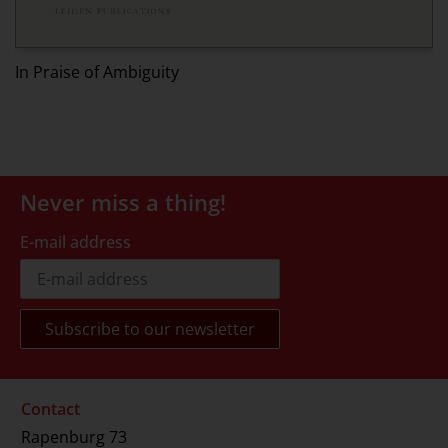
Ed
In Praise of Ambiguity
Never miss a thing!
E-mail address
Contact
Rapenburg 73