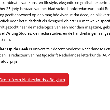
 combinatie van kunst en lifestyle, elegantie en grafisch experime
 het 25-jarig bestaan van het blad stelde hoofdredacteur Louki Boi
ing geeft antwoord op de vraag hóe Avenue dat deed, de blik ve
cifiek voor het tijdschrift als designed object? En met welke speci
dt gezocht naar de medialogica van een mondain magazine, gebr
vel Writing Studies, de media studies én de handreikingen aanga
 Selm.
ther Op de Beek
is universitair docent Moderne Nederlandse Let
den, is redacteur van het tijdschrift Nederlandse letterkunde (AU
eratuurprijs.
Order from Netherlands / Belgium