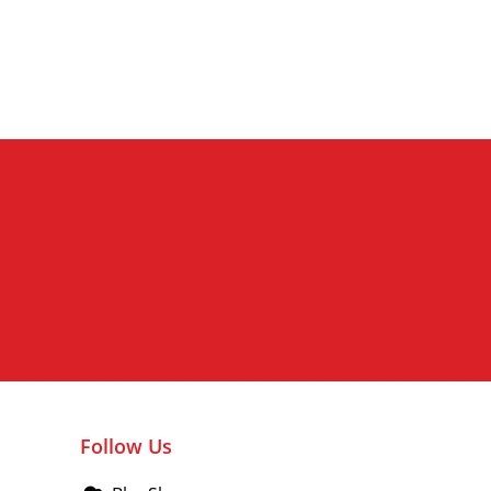
Turning Over a New Leaf
Follow Us