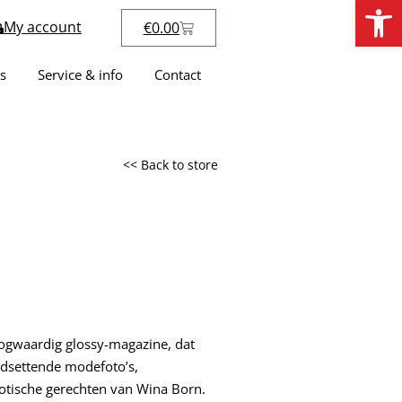
Open
My account
€
0.00
s
Service & info
Contact
<< Back to store
ogwaardig glossy-magazine, dat
endsettende modefoto’s,
otische gerechten van Wina Born.