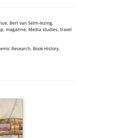
nue
,
Bert van Selm-lezing
,
ap
,
magazine
,
Media studies
,
travel
emic Research
,
Book History
,