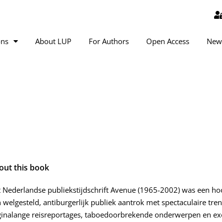
ons
About LUP
For Authors
Open Access
New
out this book
 Nederlandse publiekstijdschrift Avenue (1965-2002) was een ho
 welgesteld, antiburgerlijk publiek aantrok met spectaculaire tr
inalange reisreportages, taboedoorbrekende onderwerpen en ex