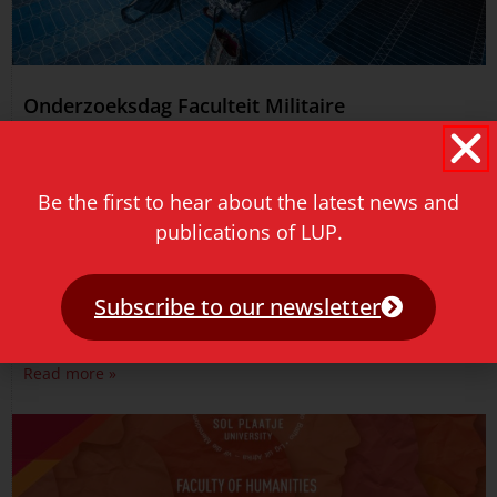
Onderzoeksdag Faculteit Militaire
Wetenschappen
June 2, 2026
Be the first to hear about the latest news and
Gisteren vond de jaarlijkse Onderzoeksdag van de
publications of LUP.
Faculteit Militaire Wetenschappen plaats.
Onderzoekers, collega’s uit Defensie en partners uit
het hoger onderwijs, bedrijfsleven en maatschappelijke
Subscribe to our newsletter
organisaties kwamen
Read more »