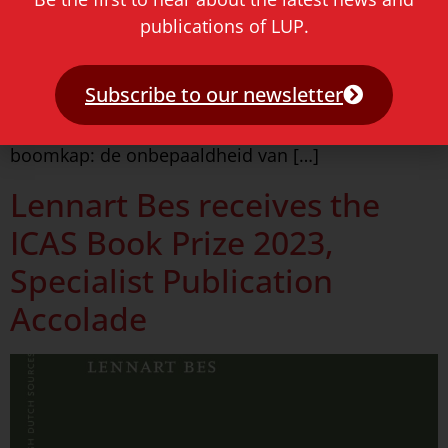
publications of LUP.
Florence Cobben Wouter Geerts Marieke Nolten
Jan Verkoren Inhoud: Redactioneel Jacqueline
Zirkzee Inleiding: breinpatroon of cultuuruiting
Subscribe to our newsletter
Arjan Sterken De boomgeest zonder vaste
boomkap: de onbepaaldheid van […]
Lennart Bes receives the
ICAS Book Prize 2023,
Specialist Publication
Accolade