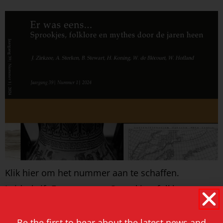
Klik hier om het nummer aan te schaffen.
Leidschrift Er was eens… Sprookjes, folklore en
mythes door de jaren heen Jaargang 39, nummer
1, februari 2024 Kernredactie Gerike Buskes
Be the first to hear about the latest news and