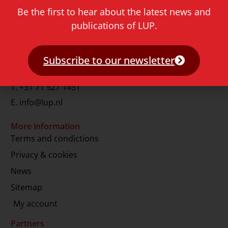
Be the first to hear about the latest news and
publications of LUP.
Contact
Rapenburg 73
2311 GJ Leiden
Subscribe to our newsletter
The Netherlands
T.
+31 71 527 1451
E.
info@lup.nl
More information
Terms and condictions
Privacy & cookies
News
Sitemap
My account
Partners