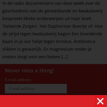
In de radio documentaire van deze week over de
geschiedenis van de geneeskunde en kwakzalverij
bespreekt Mieke onderwerpen uit haar boek
‘Geleerde Zorgen’. Het Staphorster Boertje of: Hoe
de strijd tegen kwakzalverij begon Een brandende
kaars in je oor helpt tegen tinnitus. Antibiotica
slikken is gevaarlijk. En magnesium onder je
voeten zorgt voor een betere […]
Never miss a thing!
E-mail address