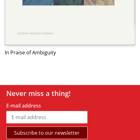
Ed
In Praise of Ambiguity
Never miss a thing!
E-mail address