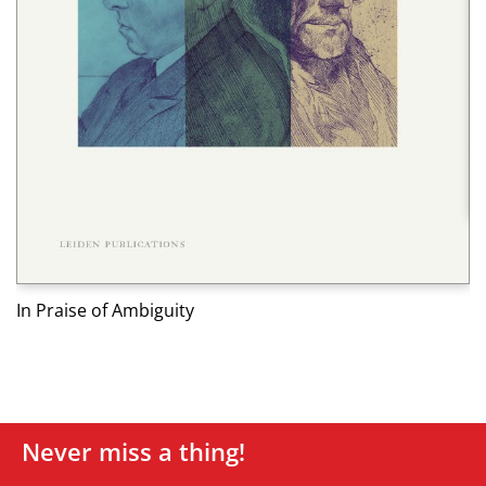
Ed
In Praise of Ambiguity
Never miss a thing!