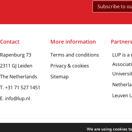
Contact
More information
Partner
Rapenburg 73
Terms and conditions
LUP is a
Associat
2311 GJ Leiden
Privacy & cookies
Universi
The Netherlands
Sitemap
Netherla
T. +31 71 527 1451
Leuven U
E. info@lup.nl
Copy
We are using cookies to