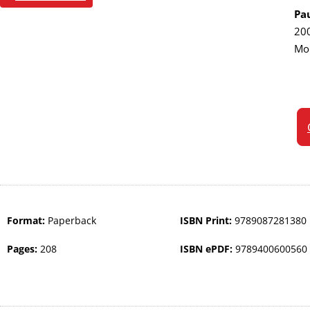
Pau
200
Mom
Format:
Paperback
ISBN Print:
9789087281380
Pages:
208
ISBN ePDF:
9789400600560