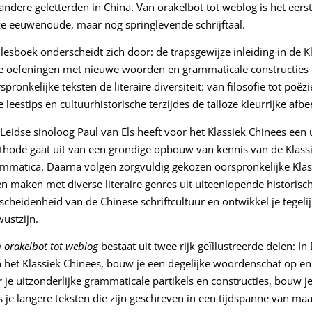
andere geletterden in China. Van orakelbot tot weblog is het eers
e eeuwenoude, maar nog springlevende schrijftaal.
 lesboek onderscheidt zich door: de trapsgewijze inleiding in de
e oefeningen met nieuwe woorden en grammaticale constructies d
spronkelijke teksten de literaire diversiteit: van filosofie tot poë
e leestips en cultuurhistorische terzijdes de talloze kleurrijke afb
Leidse sinoloog Paul van Els heeft voor het Klassiek Chinees ee
hode gaat uit van een grondige opbouw van kennis van de Klass
mmatica. Daarna volgen zorgvuldig gekozen oorspronkelijke Klass
en maken met diverse literaire genres uit uiteenlopende historisch
scheidenheid van de Chinese schriftcultuur en ontwikkel je tegelijk
ustzijn.
 orakelbot tot weblog
bestaat uit twee rijk geïllustreerde delen: In
 het Klassiek Chinees, bouw je een degelijke woordenschat op en le
r je uitzonderlijke grammaticale partikels en constructies, bouw j
s je langere teksten die zijn geschreven in een tijdspanne van maar