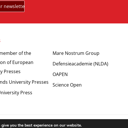
s
Partners
 member of the
Mare Nostrum Group
ion of European
Defensieacademie (NLDA)
ty Presses
OAPEN
nds University Presses
Science Open
niversity Press
right 2024 © LUP.nl | Hosted by
onScreen
 give you the best experience on our website.