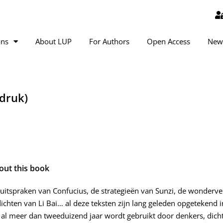
ons
About LUP
For Authors
Open Access
New
 druk)
out this book
uitspraken van Confucius, de strategieën van Sunzi, de wonderv
ichten van Li Bai… al deze teksten zijn lang geleden opgetekend in
 al meer dan tweeduizend jaar wordt gebruikt door denkers, dichter