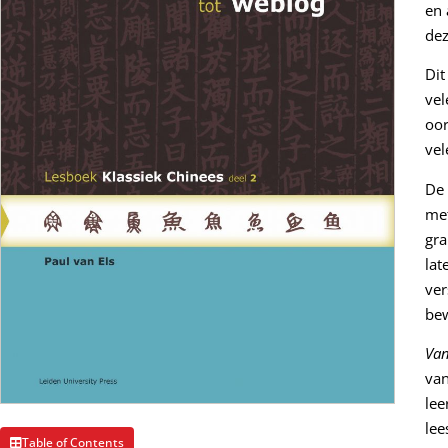
en 
dez
Dit
vel
oor
vel
De 
met
gra
lat
ver
bew
Van
van
lee
lee
Table of Contents