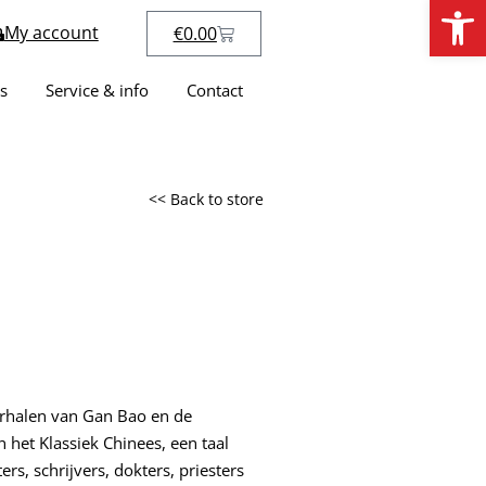
Open
My account
€
0.00
s
Service & info
Contact
<< Back to store
erhalen van Gan Bao en de
 het Klassiek Chinees, een taal
s, schrijvers, dokters, priesters