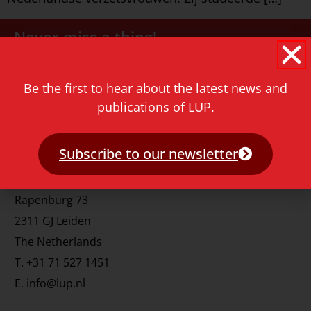
Never miss a thing!
E-mail address
Be the first to hear about the latest news and
publications of LUP.
Subscribe to our newsletter
Contact
Rapenburg 73
2311 GJ Leiden
The Netherlands
T.
+31 71 527 1451
E.
info@lup.nl